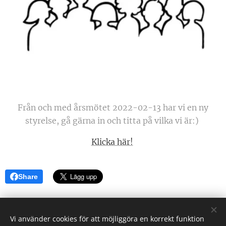
Från och med årsmötet 2022-02-13 har vi en ny
styrelse, gå gärna in och titta på vilka vi är:)
Klicka här!
Share
Vi använder cookies för att möjliggöra en korrekt funktion