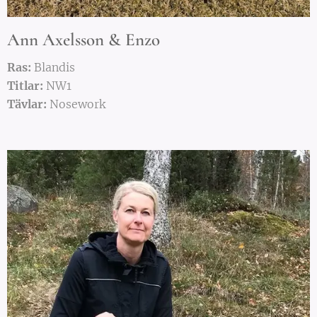
Ann Axelsson & Enzo
Ras:
Blandis
Titlar:
NW1
Tävlar:
Nosework