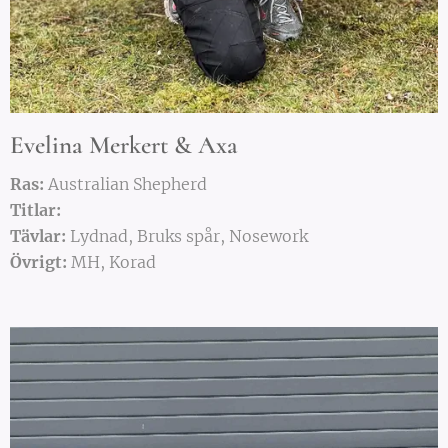
Evelina Merkert & Axa
R
as:
Australian Shepherd
T
itlar:
Tävlar:
Lydnad, Bruks spår, Nosework
Övrigt:
MH, Korad