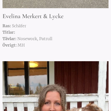
Evelina Merkert & Lycke
Ras:
Schäfer
Titlar:
Tävlar:
Nosework, Patrull
Övrigt:
MH