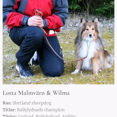
Lotta Malmvärn & Wilma
Ras:
Shetland sheepdog
Titlar:
Rallylydnads champion
Tävlar:
Lydnad, Rallylydnad, Agility