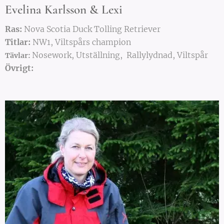
Evelina Karlsson & Lexi
Ras:
Nova Scotia Duck Tolling Retriever
Titlar:
NW1, Viltspårs champion
Nosework, Utställning, Rallylydnad, Viltspår
Tävlar:
Övrigt: