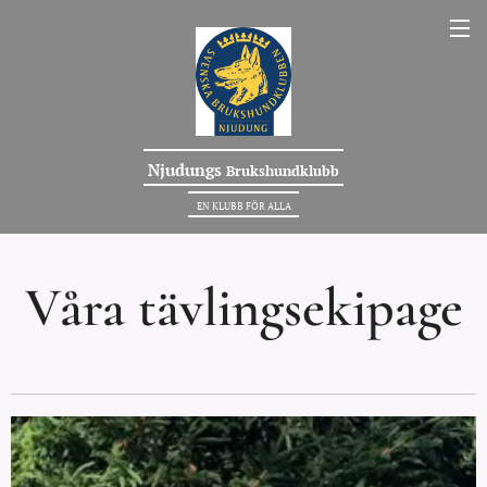
Njudungs
Brukshundklubb
EN KLUBB FÖR ALLA
Våra tävlingsekipage