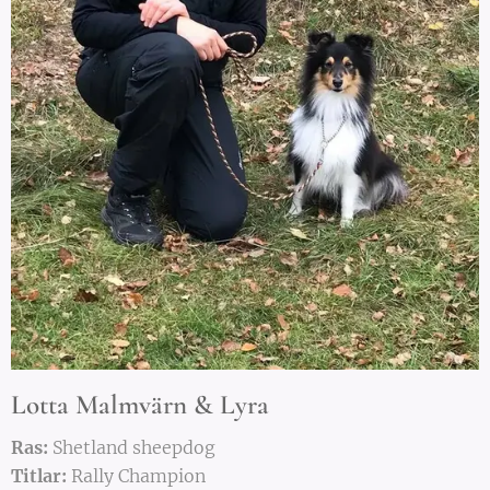
Lotta Malmvärn & Lyra
Ras:
Shetland sheepdog
Titlar:
Rally Champion