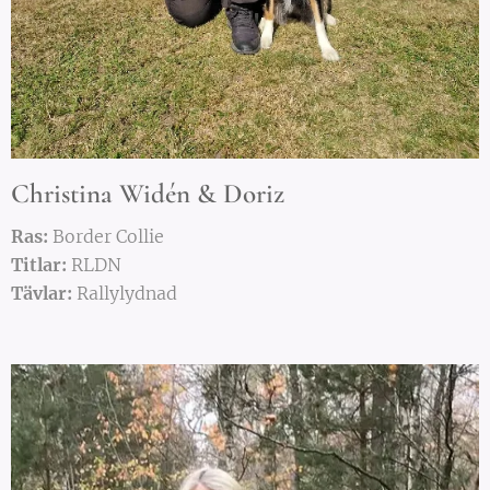
Christina Widén & Doriz
R
as:
Border Collie
Titlar:
RLDN
Tävlar:
Rallylydnad